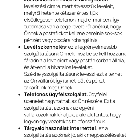
levelezési címre, mert átvesszük leveleit,
melyről hetente kétszer értesítjük
elsődlegesen telefonon majd e-mailben, így
tudomása van a cége leveleiről anélkül, hogy
Önnek a postafiókot kellene bérelnie sok-sok
pénzért vagy postára rohangálnia
Levél szkennelés
: ez a legkényelmesebb
szolgáltatásunk Önnek, hisz be se kell hozzánk
fáradnia a leveleiért vagy postán sorban állnia,
és átvenni a hivatalos leveleket.
Székhelyszolgáltatásunk leveszi ezt a terhet
az Ön válláról, így ismét időt és pénzt
takarítunk meg Önnek.
Telefonos ügyfélszolgálat
: ügyfelei
üzenetet hagyhatnak az Ön részére. Ezt a
szolgáltatást azoknak az egyéni
vállalkozóknak kínáljuk, akiknek fontos, hogy
legyen egy vezetékes telefonszámuk.
Tárgyaló használat internettel
: ez a
szolgáltatás azoknak jó, akik megbeszéléseket