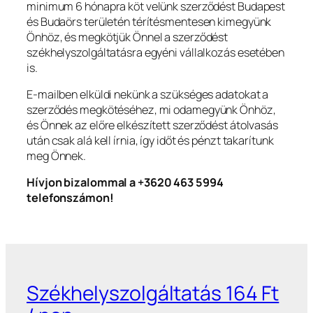
minimum 6 hónapra köt velünk szerződést Budapest
és Budaörs területén térítésmentesen kimegyünk
Önhöz, és megkötjük Önnel a szerződést
székhelyszolgáltatásra egyéni vállalkozás esetében
is.
E-mailben elküldi nekünk a szükséges adatokat a
szerződés megkötéséhez, mi odamegyünk Önhöz,
és Önnek az előre elkészített szerződést átolvasás
után csak alá kell írnia, így időt és pénzt takarítunk
meg Önnek.
Hívjon bizalommal a +3620 463 5994
telefonszámon!
Székhelyszolgáltatás 164 Ft