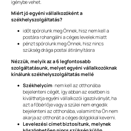
igénybe vehet.
Miért jó egyéni vállalkozóként a
székhelyszolgáltatás?
időt spórolunk meg Önnek, hisz nem kell a
postára rohangálni a céges levelek miatt
pénzt spórolunk meg Önnek, hisz nincs
szükség drága postai átirányításra
Nézzük, melyik az a 6 legfontosabb
szolgáltatásunk, melyet egyéni vállalkozóknak
kínálunk székhelyszolgáltatás mellé
Székhelycím
: nem kell az otthonába
bejelenteni cégét, így abban az esetben is
kiválthatja egyéni vállalkozói igazolványát, ha
azt a főbérlője vagy a szülei nem engedik
bejelenteni az otthonába, valamint ha Ön nem
akarja az otthonát a céges dolgokkal keverni.
Levelezési címet
biztosítunk, melynek
köszönhetően nincs szükség külön