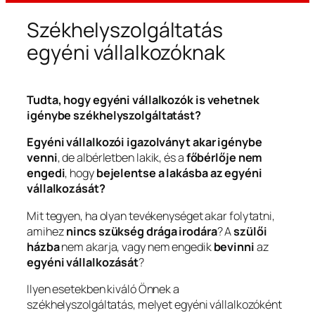
Székhelyszolgáltatás
egyéni vállalkozóknak
Tudta, hogy egyéni vállalkozók is vehetnek
igénybe székhelyszolgáltatást?
Egyéni vállalkozói igazolványt akar igénybe
venni
, de albérletben lakik, és a
főbérlője nem
engedi
, hogy
bejelentse a lakásba az egyéni
vállalkozását?
Mit tegyen, ha olyan tevékenységet akar folytatni,
amihez
nincs szükség drága irodára
? A
szülői
házba
nem akarja, vagy nem engedik
bevinni
az
egyéni vállalkozását
?
Ilyen esetekben kiváló Önnek a
székhelyszolgáltatás, melyet egyéni vállalkozóként