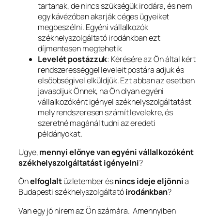
tartanak, de nincs szükségük irodára, és nem
egy kávézóban akarják céges ügyeiket
megbeszélni. Egyéni vállalkozók
székhelyszolgáltató irodánkban ezt
díjmentesen megtehetik
Levelét postázzuk
: Kérésére az Ön által kért
rendszerességgel leveleit postára adjuk és
elsőbbségivel elküldjük. Ezt abban az esetben
javasoljuk Önnek, ha Ön olyan egyéni
vállalkozóként igényel székhelyszolgáltatást
mely rendszeresen számít levelekre, és
szeretné magánál tudni az eredeti
példányokat.
Ugye,
mennyi előnye van egyéni vállalkozóként
székhelyszolgáltatást igényelni
?
Ön
elfoglalt
üzletember és
nincs ideje
eljönni
a
Budapesti székhelyszolgáltató
irodánkban
?
Van egy jó hírem az Ön számára. Amennyiben