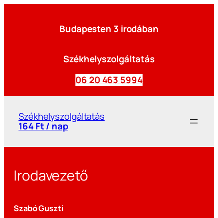
Budapesten 3 irodában
Székhelyszolgáltatás
06 20 463 5994
Székhelyszolgáltatás
164 Ft / nap
Irodavezető
Szabó Guszti