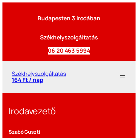
Budapesten 3 irodában
Székhelyszolgáltatás
06 20 463 5994
Székhelyszolgáltatás
164 Ft / nap
Irodavezető
Szabó Guszti