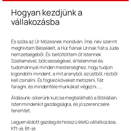
Hogyan kezdjünk a
vállakozásba
És szóla az Úr Mózesnek mondván: Ímé, név szerint
meghívtam Bésaléelt, a Húr fiának Urinak fiát a Júda
nemzetségéből. És betöltöttem őt Istennek
Szellemével, bölcsességével, értelemmel és
tudománnyal minden mesterséghez, hogy tudjon
kigondolni mindent, a mit aranyból, ezüstből, rézből
kell csinálni. És foglaló köveket metszeni, Fát
faragni, és mindenféle munkákat végezni……
Áldásunk-sikerünk kulcsa megtalálható a Bibliában.
Isten mindenkit gazdagságra, és jó szerencsére
teremtet.
Legyen áldott gazdag és hosszú életű vállalkozása,
Kft-je, Bt-je.